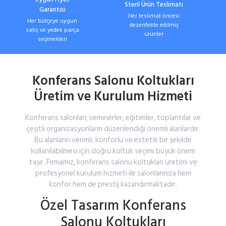
Steril Ürün Teslimatı
Garantisi
Her teslimat öncesi
Her bütçeye uygun
dezenfekte edilmiş
satış ve yedek parça
ürünler
seçenekleri
Konferans
Salonu
Koltukları
Üretim
ve
Kurulum
Hizmeti
Konferans
salonları;
seminerler,
eğitimler,
toplantılar
ve
çeşitli
organizasyonların
düzenlendiği
önemli
alanlardır.
Bu
alanların
verimli,
konforlu
ve
estetik
bir
şekilde
kullanılabilmesi
için
doğru
koltuk
seçimi
büyük
önem
taşır.
Firmamız,
konferans
salonu
koltukları
üretimi
ve
profesyonel
kurulum
hizmeti
ile
salonlarınıza
hem
konfor
hem
de
prestij
kazandırmaktadır.
Özel
Tasarım
Konferans
Salonu
Koltukları