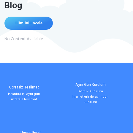
Blog
Tümünü İncele
No Content Available
Aynı Gün Kurulum
Ücretsiz Teslimat
Koltuk Kurulum
İstanbul içi aynı gün
hizmetlerinde aynı gün
ücretsiz teslimat
kurulum.
Uygun Fiyat