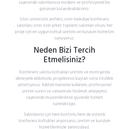
sayesinde
salonlarınıza
modern
ve
profesyonel
bir
görünüm
kazandırabilirsiniz.
İster
üniversite
amfileri,
ister
belediye
konferans
salonları,
ister
özel
şirket
toplantı
salonları
olsun;
her
proje
için
en
uygun
koltuk
üretimi
ve
kurulum
hizmetini
sunuyoruz.
Neden
Bizi
Tercih
Etmelisiniz?
Konferans
salonu
koltukları
üretimi
ve
montajında
deneyimli
ekibimizle,
projelerinizi
baştan
sona
titizlikle
yönetiyoruz.
Kaliteli
malzeme
kullanımı,
profesyonel
üretim
süreci
ve
zamanında
teslimat
anlayışımız
sayesinde
müşterilerimize
güvenilir
hizmet
sunmaktayız.
Salonlarınız
için
hem
konforlu
hem
de
estetik
konferans
koltukları
arıyorsanız,
üretim
ve
kurulum
hizmetlerimizle
yanınızdayız.