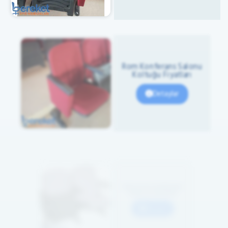
Rom Konferans Salonu
Koltuğu Fiyatları
Detaylar
Rom Ucuz Konferans
Salonu Koltukları
Detaylar