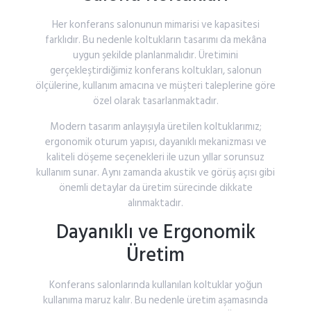
Her
konferans
salonunun
mimarisi
ve
kapasitesi
farklıdır.
Bu
nedenle
koltukların
tasarımı
da
mekâna
uygun
şekilde
planlanmalıdır.
Üretimini
gerçekleştirdiğimiz
konferans
koltukları,
salonun
ölçülerine,
kullanım
amacına
ve
müşteri
taleplerine
göre
özel
olarak
tasarlanmaktadır.
Modern
tasarım
anlayışıyla
üretilen
koltuklarımız;
ergonomik
oturum
yapısı,
dayanıklı
mekanizması
ve
kaliteli
döşeme
seçenekleri
ile
uzun
yıllar
sorunsuz
kullanım
sunar.
Aynı
zamanda
akustik
ve
görüş
açısı
gibi
önemli
detaylar
da
üretim
sürecinde
dikkate
alınmaktadır.
Dayanıklı
ve
Ergonomik
Üretim
Konferans
salonlarında
kullanılan
koltuklar
yoğun
kullanıma
maruz
kalır.
Bu
nedenle
üretim
aşamasında