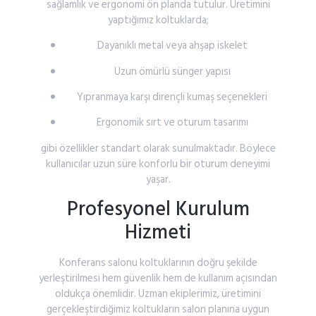
sağlamlık
ve
ergonomi
ön
planda
tutulur.
Üretimini
yaptığımız
koltuklarda;
Dayanıklı
metal
veya
ahşap
iskelet
Uzun
ömürlü
sünger
yapısı
Yıpranmaya
karşı
dirençli
kumaş
seçenekleri
Ergonomik
sırt
ve
oturum
tasarımı
gibi
özellikler
standart
olarak
sunulmaktadır.
Böylece
kullanıcılar
uzun
süre
konforlu
bir
oturum
deneyimi
yaşar.
Profesyonel
Kurulum
Hizmeti
Konferans
salonu
koltuklarının
doğru
şekilde
yerleştirilmesi
hem
güvenlik
hem
de
kullanım
açısından
oldukça
önemlidir.
Uzman
ekiplerimiz,
üretimini
gerçekleştirdiğimiz
koltukların
salon
planına
uygun