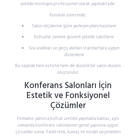
şekilde
montajını
profesyonel
olarak
yapmaktadır.
Kurulum
sürecinde;
Salon
ölçülerine
göre
yerleşim
planı
hazırlanır
Koltuklar
zemine
güvenli
şekilde
sabitlenir
Sıra
aralıkları
ve
geçiş
alanları
standartlara
uygun
düzenlenir
Bu
sayede
hem
estetik
hem
de
düzenli
bir
salon
düzeni
oluşturulur.
Konferans
Salonları
İçin
Estetik
ve
Fonksiyonel
Çözümler
Firmamız
yalnızca
koltuk
üretimi
yapmakla
kalmaz,
aynı
zamanda
konferans
salonlarının
genel
yapısına
uygun
çözümler
sunar.
Farklı
renk,
kumaş
ve
model
seçenekleri