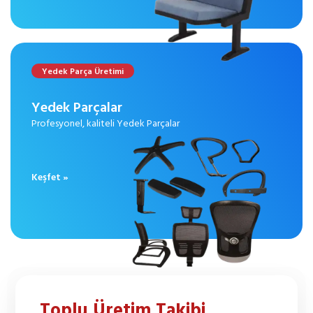
Yedek Parça Üretimi
Yedek Parçalar
Profesyonel, kaliteli Yedek Parçalar
Keşfet »
Toplu Üretim Takibi