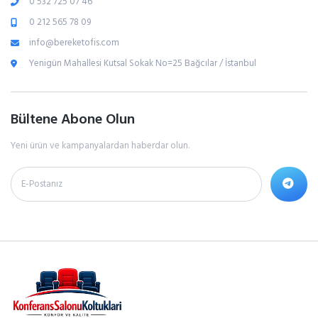
0 532 725 07 46
0 212 565 78 09
info@bereketofis.com
Yenigün Mahallesi Kutsal Sokak No=25 Bağcılar / İstanbul
Bültene Abone Olun
Yeni ürün ve kampanyalardan haberdar olun.