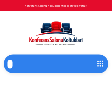
Konferans Salonu Koltukları Modelleri ve Fiyatları
Konferans Salonu
Perdesi