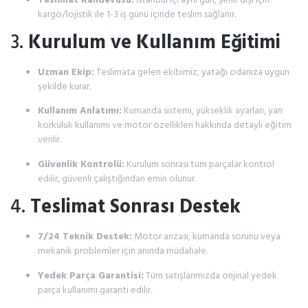
kargo/lojistik ile 1-3 iş günü içinde teslim sağlanır.
3.
Kurulum ve Kullanım Eğitimi
Uzman Ekip:
Teslimata gelen ekibimiz, yatağı odanıza uygun
şekilde kurar.
Kullanım Anlatımı:
Kumanda sistemi, yükseklik ayarları, yan
korkuluk kullanımı ve motor özellikleri hakkında detaylı eğitim
verilir.
Güvenlik Kontrolü:
Kurulum sonrası tüm parçalar kontrol
edilir, güvenli çalıştığından emin olunur.
4.
Teslimat Sonrası Destek
7/24 Teknik Destek:
Motor arızası, kumanda sorunu veya
mekanik problemler için anında müdahale.
Yedek Parça Garantisi:
Tüm satışlarımızda orijinal yedek
parça kullanımı garanti edilir.