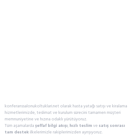
Süreç
16 Ağustos 2025
admin
konferanssalonukoltuklari.net olarak hasta yatağı satışı ve kiralama
hizmetlerimizde, teslimat ve kurulum sürecini tamamen müşteri
memnuniyetine ve hızına odaklı yürütüyoruz.
Tüm aşamalarda
şeffaf bilgi akışı
,
hızlı teslim
ve
satış sonrası
tam destek
ilkelerimizle rakiplerimizden ayrışıyoruz.