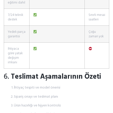
eğitimi dahil
7/24 teknik
Sınırlı mesai
destek
saatleri
Yedek parça
Çoğu
garantisi
zaman yok
İhtiyaca
göre yatak
değişim
imkanı
6.
Teslimat Aşamalarının Özeti
İhtiyaç tespiti ve model önerisi
Sipariş onayı ve teslimat planı
Ürün hazırlığı ve hijyen kontrolü