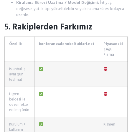
Kiralama Süresi Uzatma / Model Değişimi:
İhtiyaç
değişirse, yatak tipi yükseltilebilir veya kiralama süresi kolayca
uzatılır.
5.
Rakiplerden Farkımız
Özellik
konferanssalonukoltuklari.net
Piyasadaki
Çoğu
Firma
İstanbul içi
aynı gün
teslimat
Hijyen
belgesi ile
dezenfekte
edilmiş ürün
Kurulum +
Kısmen
kullanım