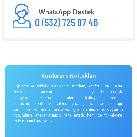
WhatsApp Destek
0 (532) 725 07 46
Konferans Koltukları
Toplantı ve etkinlik alanlarınızı modern, konforlu ve işlevsel
mekanlara dönüştürmek için uzun yıllardır tutkuyla
çalışıyoruz. Konferans salonu koltuğu, konferans
koltukları, konferans salonu yapımı, konferans koltuğu
tamiri ve konferans sandalyesi gibi alanlarda sunduğumuz
çözümlerle, mekanlarınızın hem estetik hem de fonksiyonel
ihtiyaçlarını karşılıyoruz.