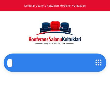
Konferans Salonu Koltukları Modelleri ve Fiyatları
Ürün Teslimi ve