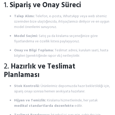
1.
Sipariş ve Onay Süreci
Talep Alımı:
Telefon, e-posta, WhatsApp veya web sitemiz
üzerinden bize ulaştığınızda, ihtiyaçlarınızı dinliyor ve en uygun
model önerilerini sunuyoruz.
Model Seçimi:
Satış ya da kiralama seçeneğinize göre
fiyatlandırma ve özellik listesi paylaşıyoruz.
Onay ve Bilgi Toplama:
Teslimat adresi, kurulum saati, hasta
bilgileri (gerektiğinde rapor vb.) netleştirilir.
2.
Hazırlık ve Teslimat
Planlaması
Stok Kontrolü:
Ürünlerimiz depomuzda hazır bekletildiği için,
sipariş onayı sonrası hemen sevkiyata hazırlanır.
Hijyen ve Temizlik:
Kiralama hizmetlerinde, her yatak
medikal standartlarda dezenfekte
edilir.
Teslimat Randevusu:
İstanbul içi aynı gün, şehir dışı için