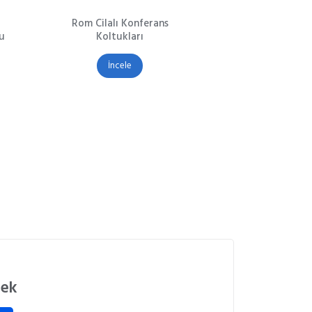
u
Rom Cilalı Konferans
u
Koltukları
İncele
tek