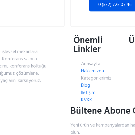
0 (532) 725 07 46
Önemli
Ü
Linkler
e işlevsel mekanlara
z. Konferans salonu
Anasayfa
pımı, konferans koltuğu
Hakkımızda
duğumuz çözümlerle,
Kategorilerimiz
açlarını karşılıyoruz.
Blog
İletişim
KVKK
Bültene Abone 
Yeni ürün ve kampanyalardan h
olun.