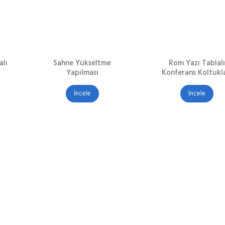
alı
Sahne Yükseltme
Rom Yazı Tablalı
Yapılması
Konferans Koltukla
İncele
İncele