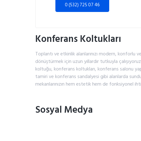
0 (532) 725 07 46
Konferans Koltukları
Toplantı ve etkinlik alanlarınızı modern, konforlu v
dönüştürmek için uzun yıllardır tutkuyla çalışıyoru
koltuğu, konferans koltukları, konferans salonu ya
tamiri ve konferans sandalyesi gibi alanlarda sun
mekanlarınızın hem estetik hem de fonksiyonel ihtiy
Sosyal Medya