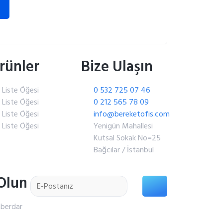
rünler
Bize Ulaşın
Liste Öğesi
0 532 725 07 46
Liste Öğesi
0 212 565 78 09
Liste Öğesi
info@bereketofis.com
Liste Öğesi
Yenigün Mahallesi
Kutsal Sokak No=25
Bağcılar / İstanbul
Olun
aberdar