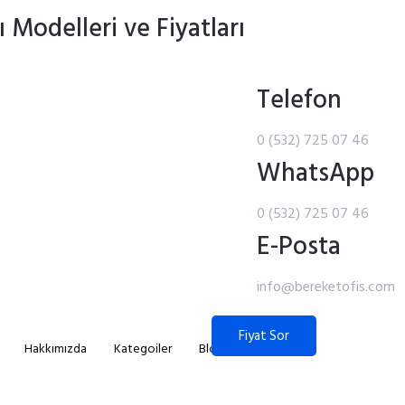
 Modelleri ve Fiyatları
Telefon
0 (532) 725 07 46
WhatsApp
0 (532) 725 07 46
E-Posta
info@bereketofis.com
Fiyat Sor
Hakkımızda
Kategoiler
Blog
İletişim