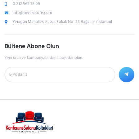
0 212 565 78 09
info@bereketofis.com
Yenigün Mahallesi Kutsal Sokak No=25 Bağcılar / İstanbul
Bültene Abone Olun
Yeni ürün ve kampanyalardan haberdar olun.