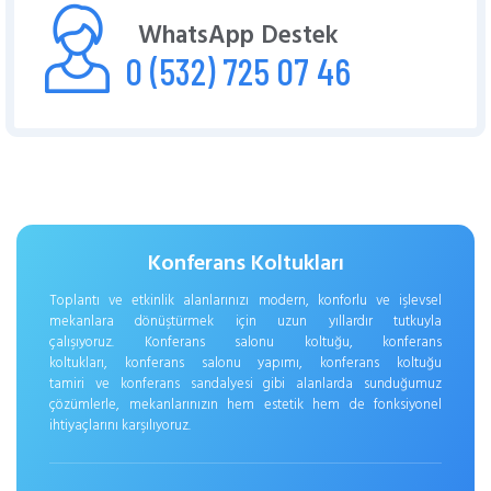
WhatsApp Destek
0 (532) 725 07 46
Konferans Koltukları
Toplantı ve etkinlik alanlarınızı modern, konforlu ve işlevsel
mekanlara dönüştürmek için uzun yıllardır tutkuyla
çalışıyoruz. Konferans salonu koltuğu, konferans
koltukları, konferans salonu yapımı, konferans koltuğu
tamiri ve konferans sandalyesi gibi alanlarda sunduğumuz
çözümlerle, mekanlarınızın hem estetik hem de fonksiyonel
ihtiyaçlarını karşılıyoruz.