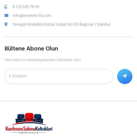
0 212 565 78 09
info@bereketofis.com
Yenigün Mahallesi Kutsal Sokak No=25 Bağcılar / İstanbul
Bültene Abone Olun
Yeni ürün ve kampanyalardan haberdar olun.