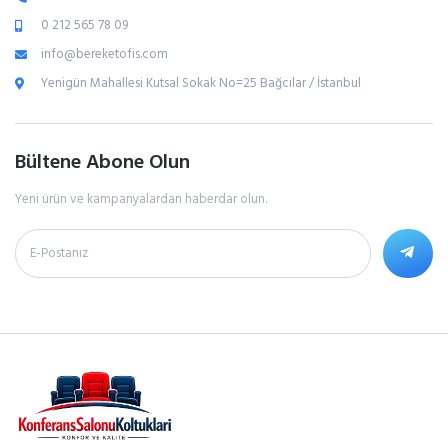
0 212 565 78 09
info@bereketofis.com
Yenigün Mahallesi Kutsal Sokak No=25 Bağcılar / İstanbul
Bültene Abone Olun
Yeni ürün ve kampanyalardan haberdar olun.